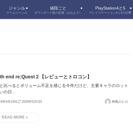
ジャンル
値段ごと
PlayStation4と5
ゲームジャンル
ダウンロード版の定価（おおよそ）
プレイステーション4と5の記事
ath end re;Quest２【レビューとトロコン】
と比べるとボリューム不足を感じる今作だけど、主要キャラのロット
いの日...
23年9月19日
2025年5月2日
神風のヒロ