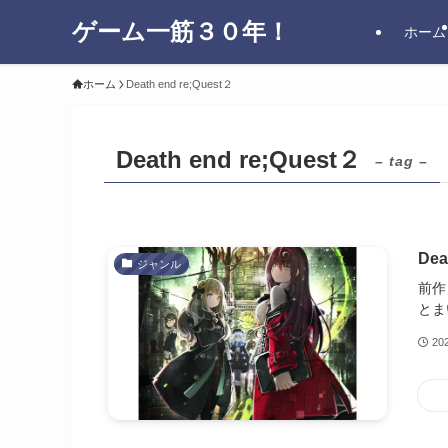
ゲーム一筋３０年！
ホーム
ホーム
Death end re;Quest２
Death end re;Quest２
– tag –
De
ジャンル
前作
とま
20