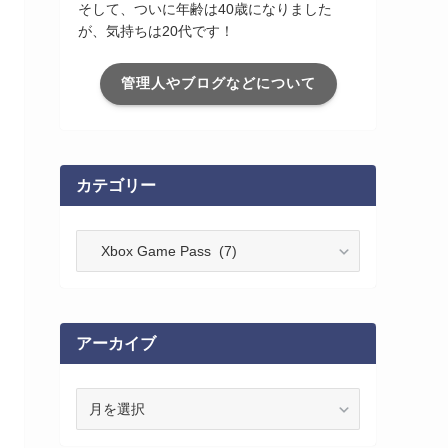
そして、ついに年齢は40歳になりました
が、気持ちは20代です！
管理人やブログなどについて
カテゴリー
カ
テ
ゴ
リ
ー
アーカイブ
ア
ー
カ