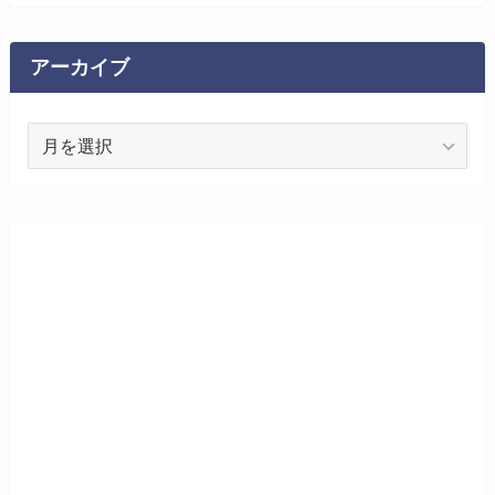
ゴ
リ
ー
アーカイブ
ア
ー
カ
イ
ブ