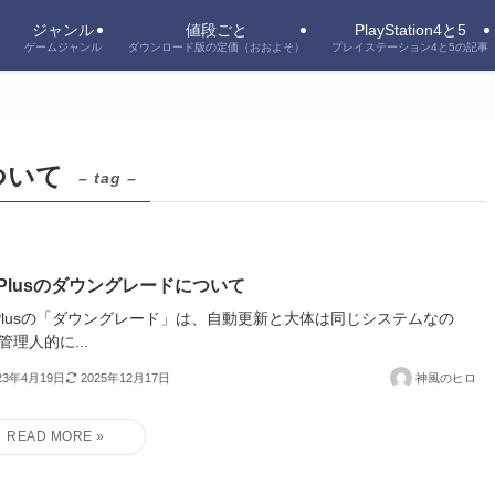
ジャンル
値段ごと
PlayStation4と5
ゲームジャンル
ダウンロード版の定価（おおよそ）
プレイステーション4と5の記事
ついて
– tag –
 Plusのダウングレードについて
 Plusの「ダウングレード」は、自動更新と大体は同じシステムなの
管理人的に...
23年4月19日
2025年12月17日
神風のヒロ