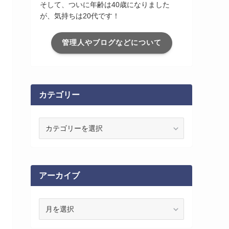
そして、ついに年齢は40歳になりました
が、気持ちは20代です！
管理人やブログなどについて
カテゴリー
カ
テ
ゴ
リ
ー
アーカイブ
ア
ー
カ