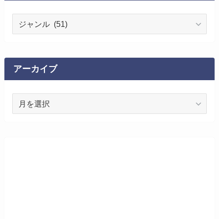
カ
テ
ゴ
リ
ー
アーカイブ
ア
ー
カ
イ
ブ