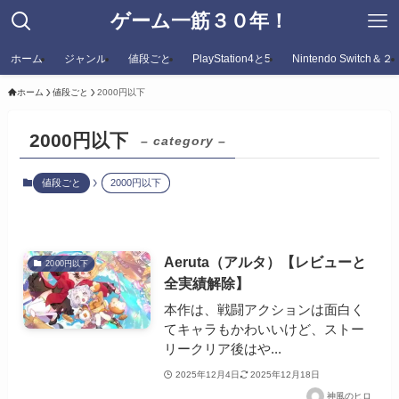
ゲーム一筋３０年！
ホーム
ジャンル
値段ごと
PlayStation4と5
Nintendo Switch＆２
ホーム
値段ごと
2000円以下
2000円以下
– category –
値段ごと
2000円以下
Aeruta（アルタ）【レビューと
2000円以下
全実績解除】
本作は、戦闘アクションは面白く
てキャラもかわいいけど、ストー
リークリア後はや...
2025年12月4日
2025年12月18日
神風のヒロ