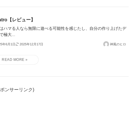
latro【レビュー】
はハマる人なら無限に遊べる可能性を感じたし、自分の作り上げたデ
で極大...
25年6月1日
2025年12月17日
神風のヒロ
スポンサーリンク)