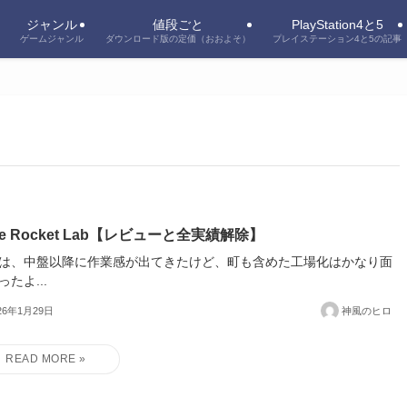
ジャンル
値段ごと
PlayStation4と5
ゲームジャンル
ダウンロード版の定価（おおよそ）
プレイステーション4と5の記事
ttle Rocket Lab【レビューと全実績解除】
は、中盤以降に作業感が出てきたけど、町も含めた工場化はかなり面
ったよ...
26年1月29日
神風のヒロ