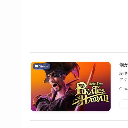
龍が
Steam
記憶
アク
20