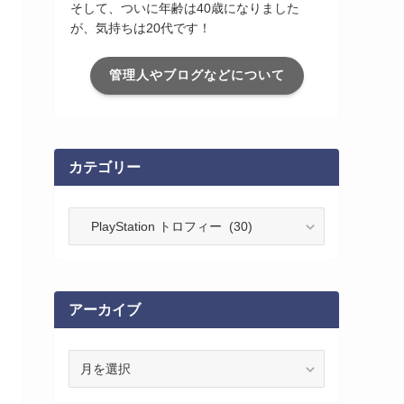
そして、ついに年齢は40歳になりました
が、気持ちは20代です！
管理人やブログなどについて
カテゴリー
カ
テ
ゴ
リ
ー
アーカイブ
ア
ー
カ