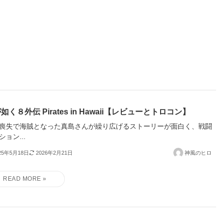
如く８外伝 Pirates in Hawaii【レビューとトロコン】
喪失で海賊となった真島さんが繰り広げるストーリーが面白く、戦闘
ション...
25年5月18日
2026年2月21日
神風のヒロ