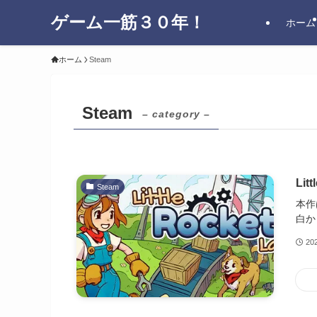
ゲーム一筋３０年！
ホーム
ホーム
Steam
Steam
– category –
Li
Steam
本作
白か
20