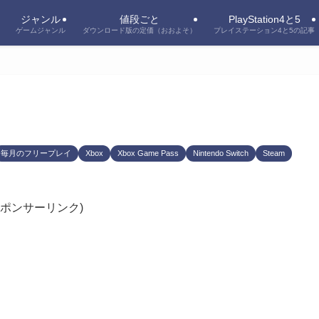
ジャンル
値段ごと
PlayStation4と5
ゲームジャンル
ダウンロード版の定価（おおよそ）
プレイステーション4と5の記事
毎月のフリープレイ
Xbox
Xbox Game Pass
Nintendo Switch
Steam
スポンサーリンク)