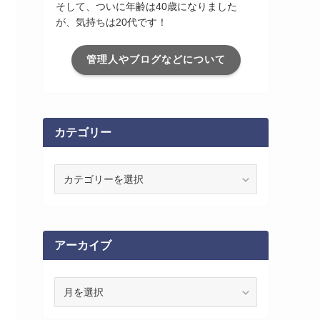
そして、ついに年齢は40歳になりました
が、気持ちは20代です！
管理人やブログなどについて
カテゴリー
カ
テ
ゴ
リ
ー
アーカイブ
ア
ー
カ