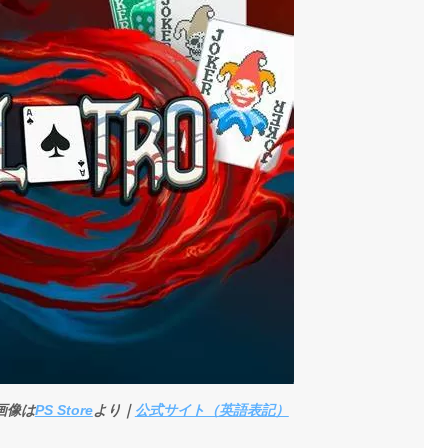
画像は
PS Store
より｜
公式サイト（英語表記）