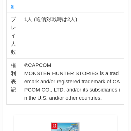
s
プ
1人 (通信対戦時は2人)
レ
イ
人
数
権
©CAPCOM
利
MONSTER HUNTER STORIES is a trad
表
emark and/or registered trademark of CA
記
PCOM CO., LTD. and/or its subsidiaries i
n the U.S. and/or other countries.