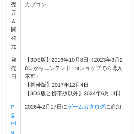
売
カプコン
元
＆
開
発
元
発
【3DS版】2016年10月8日（2023年3月2
売
8日からニンテンドーeショップでの購入
日
不可）
【携帯版】2017年12月4日
【3DS版と携帯版以外】2024年6月14日
P
2026年2月17日に
ゲームカタログ
に追加
S
Pl
u