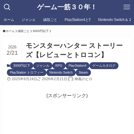
ゲーム一筋３０年！
ホーム
ジャンル
値段ごと
PlayStation4と5
Nintendo Switch＆２
ホーム
値段ごと
3000円以下
モンスターハンター ストーリー
2026
2/21
ズ【レビューとトロコン】
3000円以下
ジャンル
RPG
PlayStation4
ゲームカタログ
PlayStation トロフィー
Nintendo Switch
Steam
2025年9月24日
2026年2月21日
神風のヒロ
(スポンサーリンク)