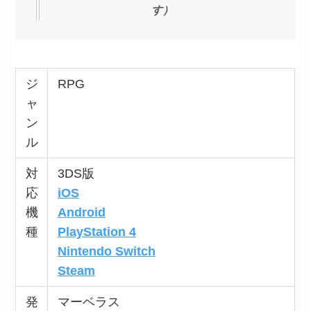
す）
ジ
RPG
ャ
ン
ル
対
3DS版
応
iOS
機
Android
種
PlayStation 4
Nintendo Switch
Steam
発
マーベラス