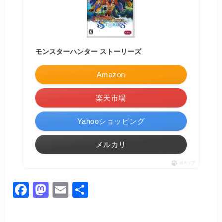
モンスターハンター ストーリーズ
Amazon
楽天市場
Yahooショッピング
メルカリ
ポチップ
F
M
E
共
a
a
m
有
c
st
ail