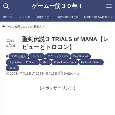
ゲーム一筋３０年！
ホーム
ジャンル
値段ごと
PlayStation4と5
Nintendo Switch＆２
ホーム
値段ごと
5000円超え
聖剣伝説３ TRIALS of MANA【レ
2025
5/19
ビューとトロコン】
5000円超え
ジャンル
アクションRPG
PlayStation4
PlayStation トロフィー
Xbox
Xbox Game Pass
Nintendo Switch
Steam
2023年7月16日
2025年5月19日
神風のヒロ
(スポンサーリンク)