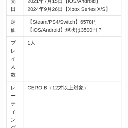
売
2021年7月15日【iOS/Android】
日
2024年9月26日【Xbox Series X/S】
定
【Steam/PS4/Switch】6578円
価
【iOS/Android】現状は3500円？
プ
1人
レ
イ
人
数
レ
CERO:B（12才以上対象）
ー
テ
ィ
ン
グ