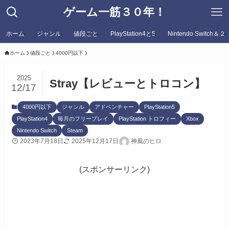
ゲーム一筋３０年！
ホーム
ジャンル
値段ごと
PlayStation4と5
Nintendo Switch＆２
ホーム
値段ごと
4000円以下
2025
Stray【レビューとトロコン】
12/17
4000円以下
ジャンル
アドベンチャー
PlayStation5
PlayStation4
毎月のフリープレイ
PlayStation トロフィー
Xbox
Nintendo Switch
Steam
2023年7月18日
2025年12月17日
神風のヒロ
(スポンサーリンク)